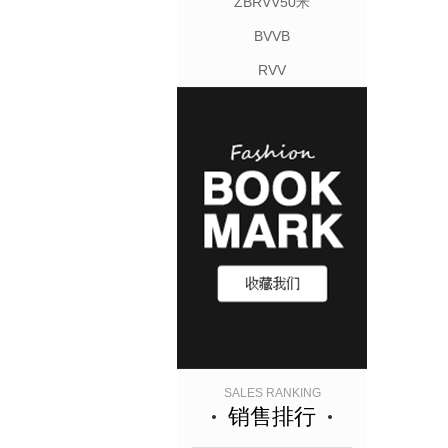
ZBRVV50米
BVVB
RVV
SALES RANKING
销售排行