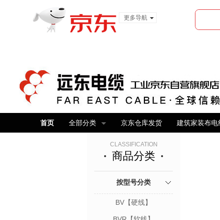
更多导航
服装城
食品
金融
首页
全部分类
京东仓库发货
建筑家装布电
CLASSIFICATION
商品分类
按型号分类
BV【硬线】
BVR【软线】