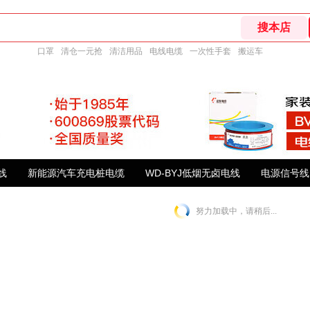
口罩
清仓一元抢
清洁用品
电线电缆
一次性手套
搬运车
线
新能源汽车充电桩电缆
WD-BYJ低烟无卤电线
电源信号线
努力加载中，请稍后...